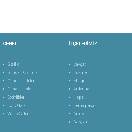
GENEL
İLÇELERİMİZ
Gizlilik
Şavşat
Güncel Duyurular
Yusufeli
Güncel İhaleler
Murgul
Güncel İlanlar
Ardanuç
Etkinlikler
Hopa
Foto Galeri
Kemalpaşa
Video Galeri
Arhavi
Borçka