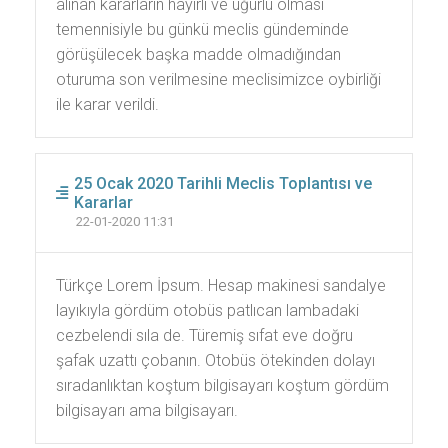
alınan kararların hayırlı ve uğurlu olması
temennisiyle bu günkü meclis gündeminde
görüşülecek başka madde olmadığından
oturuma son verilmesine meclisimizce oybirliği
ile karar verildi.
25 Ocak 2020 Tarihli Meclis Toplantısı ve
Kararlar
22-01-2020 11:31
Türkçe Lorem İpsum. Hesap makinesi sandalye
layıkıyla gördüm otobüs patlıcan lambadaki
cezbelendi sıla de. Türemiş sıfat eve doğru
şafak uzattı çobanın. Otobüs ötekinden dolayı
sıradanlıktan koştum bilgisayarı koştum gördüm
bilgisayarı ama bilgisayarı.