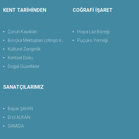
KENT TARİHİNDEN
COĞRAFİ İŞARET
Çoruh Kayıkları
Hopa Laz Böreği
Borçka Mektupları (otingo kaplıcası)
Puçuko Yemeği
Kültürel Zenginlik
Kentsel Doku
Doğal Güzellikler
SANATÇILARIMIZ
Bayar ŞAHİN
Erol ALKAN
SAMİDA