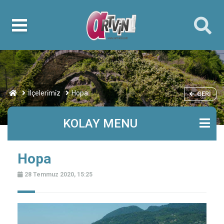
İlçeleri̇mi̇z
Hopa
GERI
KOLAY MENU
Hopa
28 Temmuz 2020, 15:25