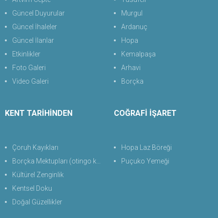
Güncel Duyurular
Murgul
Güncel İhaleler
Ardanuç
Güncel İlanlar
Hopa
Etkinlikler
Kemalpaşa
Foto Galeri
Arhavi
Video Galeri
Borçka
KENT TARİHİNDEN
COĞRAFİ İŞARET
Çoruh Kayıkları
Hopa Laz Böreği
Borçka Mektupları (otingo kaplıcası)
Puçuko Yemeği
Kültürel Zenginlik
Kentsel Doku
Doğal Güzellikler