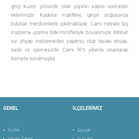
girişi kuzey yönünde olan yapının kapısı sonradan
eklenmiştir. Kadınlar mahfiline, girişin doğusunda
bulunan merdivenlerle çıkılmaktadır. Cami mihrabı taş
malzeme üzerine bitki motifleriyle boyanmıştır. Minber
ise ahşap malzemeden yapılmış olup tavanı ahşap,
sade ve işlemesizdir. Cami 90’lı yıllarda onarılarak
hizmete sunulmuştur.
GENEL
İLÇELERİMİZ
Gizlilik
Şavşat
Artvim Cepte
Yusufeli