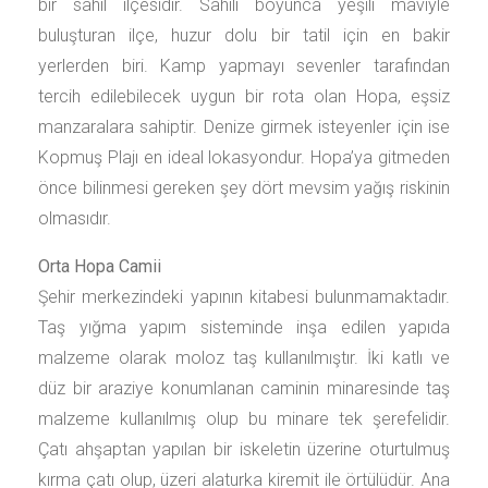
bir sahil ilçesidir. Sahili boyunca yeşili maviyle
buluşturan ilçe, huzur dolu bir tatil için en bakir
yerlerden biri. Kamp yapmayı sevenler tarafından
tercih edilebilecek uygun bir rota olan Hopa, eşsiz
manzaralara sahiptir. Denize girmek isteyenler için ise
Kopmuş Plajı en ideal lokasyondur. Hopa’ya gitmeden
önce bilinmesi gereken şey dört mevsim yağış riskinin
olmasıdır.
Orta Hopa Camii
Şehir merkezindeki yapının kitabesi bulunmamaktadır.
Taş yığma yapım sisteminde inşa edilen yapıda
malzeme olarak moloz taş kullanılmıştır. İki katlı ve
düz bir araziye konumlanan caminin minaresinde taş
malzeme kullanılmış olup bu minare tek şerefelidir.
Çatı ahşaptan yapılan bir iskeletin üzerine oturtulmuş
kırma çatı olup, üzeri alaturka kiremit ile örtülüdür. Ana