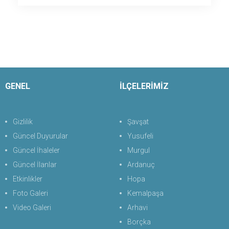
GENEL
İLÇELERİMİZ
Gizlilik
Şavşat
Güncel Duyurular
Yusufeli
Güncel İhaleler
Murgul
Güncel İlanlar
Ardanuç
Etkinlikler
Hopa
Foto Galeri
Kemalpaşa
Video Galeri
Arhavi
Borçka