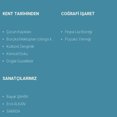
KENT TARİHİNDEN
COĞRAFİ İŞARET
Çoruh Kayıkları
Hopa Laz Böreği
Borçka Mektupları (otingo kaplıcası)
Puçuko Yemeği
Kültürel Zenginlik
Kentsel Doku
Doğal Güzellikler
SANATÇILARIMIZ
Bayar ŞAHİN
Erol ALKAN
SAMİDA