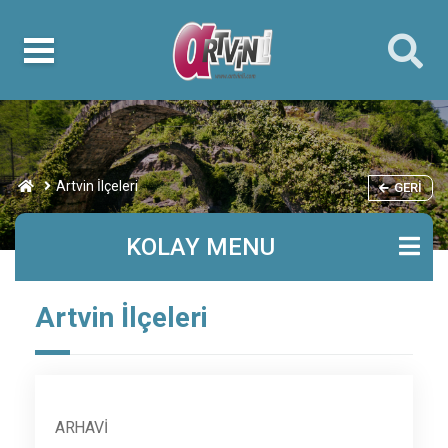
Artvin İlçeleri
GERI
KOLAY MENU
Artvin İlçeleri
ARHAVI