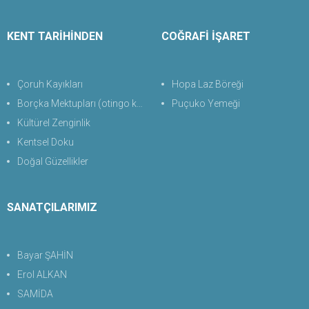
KENT TARİHİNDEN
COĞRAFİ İŞARET
Çoruh Kayıkları
Hopa Laz Böreği
Borçka Mektupları (otingo kaplıcası)
Puçuko Yemeği
Kültürel Zenginlik
Kentsel Doku
Doğal Güzellikler
SANATÇILARIMIZ
Bayar ŞAHİN
Erol ALKAN
SAMİDA