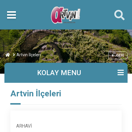
Artvin İlçeleri
GERI
KOLAY MENU
Artvin İlçeleri
ARHAVI