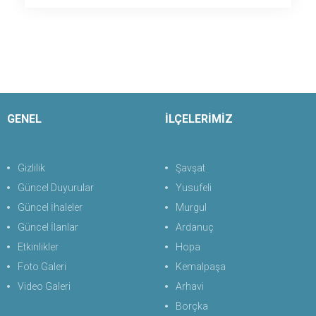
GENEL
İLÇELERİMİZ
Gizlilik
Şavşat
Güncel Duyurular
Yusufeli
Güncel İhaleler
Murgul
Güncel İlanlar
Ardanuç
Etkinlikler
Hopa
Foto Galeri
Kemalpaşa
Video Galeri
Arhavi
Borçka