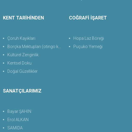
KENT TARİHİNDEN
COĞRAFİ İŞARET
Çoruh Kayıkları
Hopa Laz Böreği
Borçka Mektupları (otingo kaplıcası)
Puçuko Yemeği
Kültürel Zenginlik
Kentsel Doku
Doğal Güzellikler
SANATÇILARIMIZ
Bayar ŞAHİN
Erol ALKAN
SAMİDA