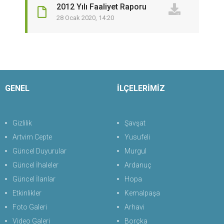
2012 Yılı Faaliyet Raporu
28 Ocak 2020, 14:20
GENEL
İLÇELERİMİZ
Gizlilik
Şavşat
Artvim Cepte
Yusufeli
Güncel Duyurular
Murgul
Güncel İhaleler
Ardanuç
Güncel İlanlar
Hopa
Etkinlikler
Kemalpaşa
Foto Galeri
Arhavi
Video Galeri
Borçka