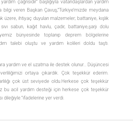
rdım çağrısıdır” başlığıyla vatandaşlardan yardım
a bilgi veren Başkan Çavuş,”Türkiye’mizde meydana
üzere, ihtiyaç duyulan malzemeler; battaniye, kışlık
ıvı sabun, kağıt havlu, çadır, battaniye,şarjı dolu
lediyemiz bünyesinde toplanıp deprem bölgelerine
rdım talebi oluştu ve yardım kolileri doldu taştı.
onlara yardım ve el uzatma ile destek olunur… Düşüncesi
erliliğimizi ortaya çıkardık. Çok teşekkür ederim.
arlılığı çok üst seviyede oldu.Herkese çok teşekkür
imiz bu acil yardım desteği için herkese çok teşekkür
 dileğiyle.”ifadelerine yer verdi.