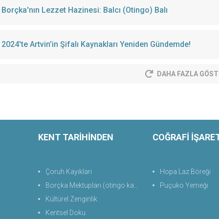
Borçka'nın Lezzet Hazinesi: Balcı (Otingo) Balı
2024'te Artvin'in Şifalı Kaynakları Yeniden Gündemde!
DAHA FAZLA GÖST
KENT TARİHİNDEN
COĞRAFİ İŞARE
Çoruh Kayıkları
Hopa Laz Böreği
Borçka Mektupları (otingo kaplıcası)
Puçuko Yemeği
Kültürel Zenginlik
Kentsel Doku