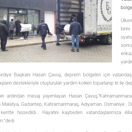
bölge
Ülkem
birin
uyan
sonr
enkaz
yardı
lediye Başkanı Hasan Çavuş, deprem bölgeleri için vatandaşl
ların destekleriyle oluşturulan yardım kolileri toparlanıp tır ile 
in ardından mesaj yayımlayan Hasan Çavuş,“Kahramanmaraş'
Malatya, Gaziantep, Kahramanmaraş, Adıyaman, Osmaniye , Diyar
kentte hissedildi… Hayatını kaybeden vatandaşlarımıza Alla
m.”dedi.