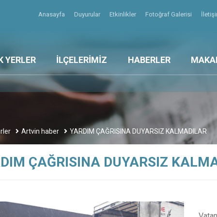
Anasayfa
Duyurular
Etkinlikler
Fotoğraf Galerisi
İleti
K YERLER
İLÇELERİMİZ
HABERLER
MAKA
rler
Artvin haber
YARDIM ÇAĞRISINA DUYARSIZ KALMADILAR
DIM ÇAĞRISINA DUYARSIZ KALM
Vatan