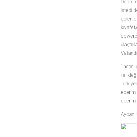
Deprem 
istedi.
gelen d
kıyafet
powerb
ulaştır
Vatanda
“İnsan,
ile değ
Türkiye
ederim.
ederim. 
Aycan 