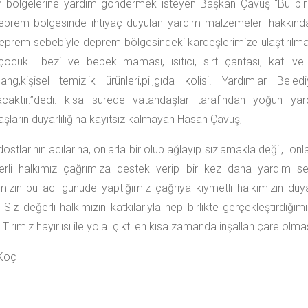
bölgelerine yardım göndermek isteyen Başkan Çavuş “Bu bir ya
deprem bölgesinde ihtiyaç duyulan yardım malzemeleri hakkınd
eprem sebebiyle deprem bölgesindeki kardeşlerimize ulaştırılmak 
,çocuk bezi ve bebek maması, ısıtıcı, sırt çantası, katı ve s
ang,kişisel temizlik ürünleri,pil,gıda kolisi. Yardımlar Be
ılacaktır.”dedi. kısa sürede vatandaşlar tarafından yoğun ya
şların duyarlılığına kayıtsız kalmayan Hasan Çavuş,
 dostlarının acılarına, onlarla bir olup ağlayıp sızlamakla değil, 
erli halkımız çağrımıza destek verip bir kez daha yardım sev
mizin bu acı günüde yaptığımız çağrıya kiymetli halkımızın duy
 Siz değerli halkımızın katkılarıyla hep birlikte gerçekleştirdiğ
Tırımız hayırlısı ile yola çıktı en kısa zamanda inşallah çare olması
Koç