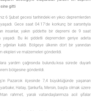
sine gitti
iz 6 Şubat gecesi tarihindeki en yıkıcı depremlerden
i yaşadı. Gece saat 04.17’de korkunç bir sarsıntıyla
an insanlar, yakın şiddette bir depremi de 9 saat
a yaşadı. Bu iki şiddetli depremden geriye adeta
 yığınları kaldı. Bölgeye ülkenin dört bir yanından
m ekipleri ve malzemeleri gönderildi.
ara yardım çağrısında bulundu.kısa sürede duyarlı
deprem bölgesine gönderildi.
ın Pazarcık ilçesinde 7,4 büyüklüğünde yaşanan
bakır, Hatay, Şanlıurfa, Mersin, başta olmak üzere
htan rahmet, yaralı vatandaşlarımıza acil şifalar