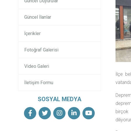
Güncel Duyurular
Güncel İlanlar
İçerikler
Fotoğraf Galerisi
Video Galeri
İlçe be
vatandaş
İletişim Formu
Deprem
SOSYAL MEDYA
deprem 
birçok 
diliyoru