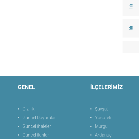
GENEL
İLÇELERİMİZ
Gizlilik
Şavşat
Güncel Duyurular
Yusufeli
Güncel İhaleler
Murgul
Güncel İlanlar
Ardanuç