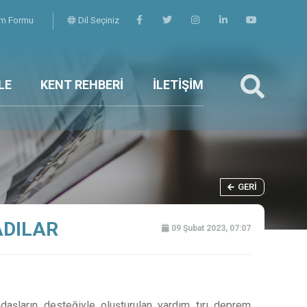
şim Formu
Dil Seçiniz
LE
KENT REHBERİ
İLETİŞİM
GERI
ADILAR
09 Şubat 2023, 07:07
daşların desteğiyle oluşturulan yardım tırı deprem