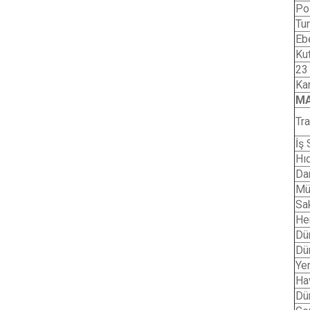
Pol
Tu
Eb
Ku
23
Ka
MA
Tra
İş 
Hı
Dan
Mü
Sa
He
Dü
Dü
Ye
Ha
Dü