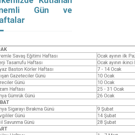
lkemizde Kutlanan
nemli Gün ve
aftalar
CAK
remle Savaş Eğitimi Haftası
Ocak ayının ilk P
rji Tasarrufu Haftası
Ocak ayının ikinci
yaz Baston Körler Haftası
7 - 14 Ocak
lışan Gazeteciler Günü
10 Ocak
reciler Günü
10 Ocak
zam Haftası
25 - 31 Ocak
nya Gümrük Günü
26 Ocak
UBAT
nya Sigarayı Bırakma Günü
9 Şubat
vgililer Günü
14 Şubat
vil Savunma Günü
28 Şubat
ART