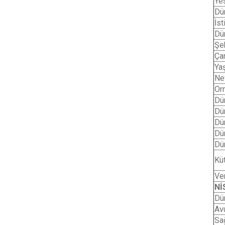
Ye
Dü
İst
Dü
Şe
Ça
Yaş
Ne
Or
Dü
Dü
Dü
Dü
Dü
Kü
Ve
Nİ
Dü
Av
Sa