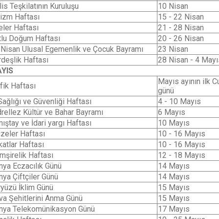
is Teşkilatının Kuruluşu
10 Nisan
rizm Haftası
15 - 22 Nisan
eler Haftası
21 - 28 Nisan
tlu Doğum Haftası
20 - 26 Nisan
 Nisan Ulusal Egemenlik ve Çocuk Bayramı
23 Nisan
rdeşlik Haftası
28 Nisan - 4 Mayı
YIS
Mayıs ayının ilk 
fik Haftası
günü
Sağlığı ve Güvenliği Haftası
4 - 10 Mayıs
drellez Kültür ve Bahar Bayramı
6 Mayıs
ıştay ve İdari yargı Haftası
10 Mayıs
zeler Haftası
10 - 16 Mayıs
katlar Haftası
10 - 16 Mayıs
mşirelik Haftası
12 - 18 Mayıs
nya Eczacılık Günü
14 Mayıs
nya Çiftçiler Günü
14 Mayıs
ryüzü İklim Günü
15 Mayıs
va Şehitlerini Anma Günü
15 Mayıs
nya Telekomünikasyon Günü
17 Mayıs