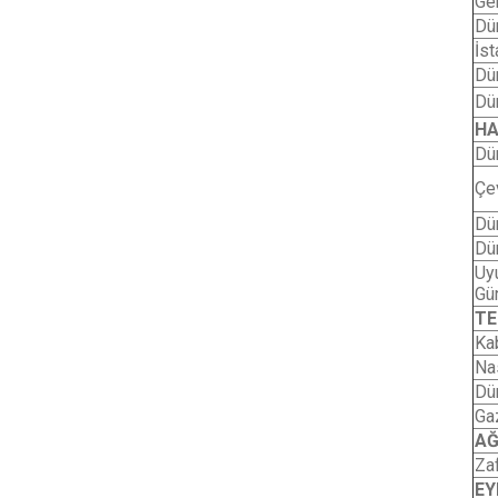
Ge
Dü
İst
Dü
Dü
HA
Dü
Çe
Dü
Dü
Uy
Gü
T
Ka
Na
Dü
Ga
A
Za
EY