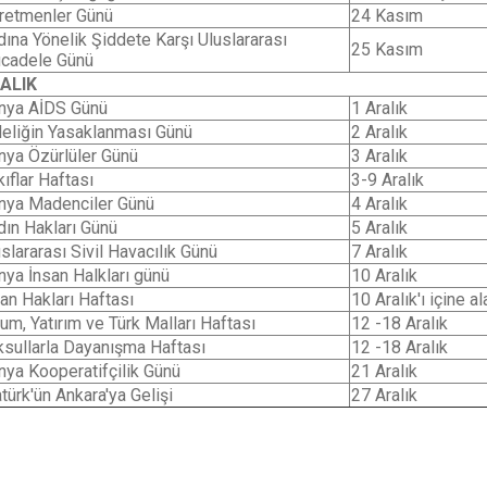
retmenler Günü
24 Kasım
dına Yönelik Şiddete Karşı Uluslararası
25 Kasım
cadele Günü
ALIK
nya AİDS Günü
1 Aralık
leliğin Yasaklanması Günü
2 Aralık
nya Özürlüler Günü
3 Aralık
ıflar Haftası
3-9 Aralık
nya Madenciler Günü
4 Aralık
dın Hakları Günü
5 Aralık
slararası Sivil Havacılık Günü
7 Aralık
nya İnsan Halkları günü
10 Aralık
an Hakları Haftası
10 Aralık'ı içine a
um, Yatırım ve Türk Malları Haftası
12 -18 Aralık
ksullarla Dayanışma Haftası
12 -18 Aralık
nya Kooperatifçilik Günü
21 Aralık
türk'ün Ankara'ya Gelişi
27 Aralık