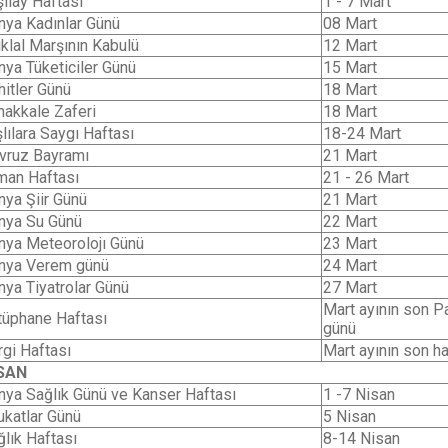
şilay Haftası
1 - 7 Mart
nya Kadınlar Günü
08 Mart
iklal Marşının Kabulü
12 Mart
nya Tüketiciler Günü
15 Mart
hitler Günü
18 Mart
nakkale Zaferi
18 Mart
lılara Saygı Haftası
18-24 Mart
vruz Bayramı
21 Mart
man Haftası
21 - 26 Mart
nya Şiir Günü
21 Mart
nya Su Günü
22 Mart
nya Meteorolojı Günü
23 Mart
nya Verem günü
24 Mart
nya Tiyatrolar Günü
27 Mart
Mart ayının son P
tüphane Haftası
günü
rgi Haftası
Mart ayının son ha
SAN
nya Sağlık Günü ve Kanser Haftası
1 -7 Nisan
ukatlar Günü
5 Nisan
ğlık Haftası
8-14 Nisan