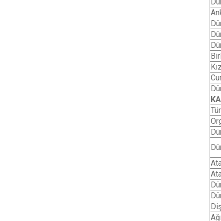
Dü
An
Dü
Dü
Dü
Bir
Kız
Cu
Dü
KA
Tü
Or
Dü
Dü
At
At
Dü
Dü
Di
Ağ