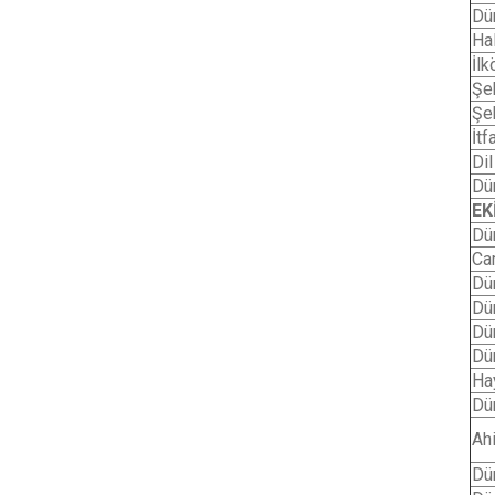
Dü
Hal
İl
Şeh
Şeh
İtf
Di
Dü
EK
Dü
Cam
Dü
Dü
Dü
Dü
Ha
Dü
Ahi
Dü