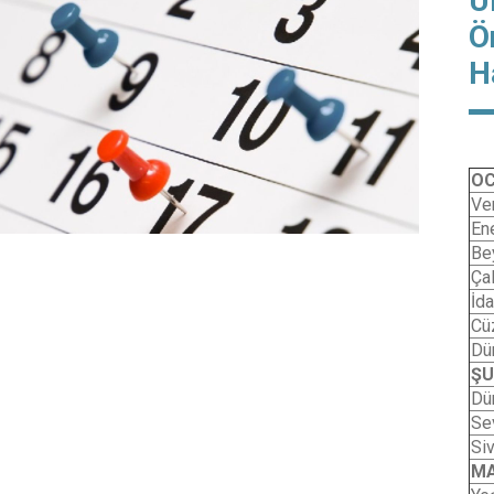
Ü
Ö
H
O
Ve
Ene
Be
Ça
İda
Cü
Dü
Ş
Dü
Se
Si
M