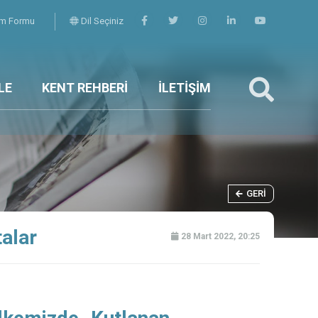
şim Formu
Dil Seçiniz
LE
KENT REHBERİ
İLETİŞİM
GERI
alar
28 Mart 2022, 20:25