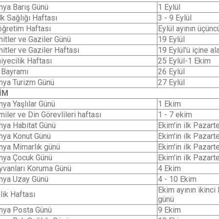
nya Barış Günü
1 Eylül
k Sağlığı Haftası
3 - 9 Eylül
köğretim Haftası
Eylül ayının üçünc
itler ve Gaziler Günü
19 Eylül
itler ve Gaziler Haftası
19 Eylül'ü içine al
aiyecilik Haftası
25 Eylül-1 Ekim
l Bayramı
26 Eylül
nya Turizm Günü
27 Eylül
İM
nya Yaşlılar Günü
1 Ekim
iler ve Din Görevlileri haftası
1 - 7 ekim
nya Habitat Günü
Ekim'in ilk Pazart
nya Konut Günü
Ekim'in ilk Pazart
nya Mimarlık günü
Ekim'in ilk Pazart
nya Çocuk Günü
Ekim'in ilk Pazart
yvanları Koruma Günü
4 Ekim
nya Uzay Günü
4 - 10 Ekim
Ekim ayının ikinci
lik Haftası
günü
nya Posta Günü
9 Ekim