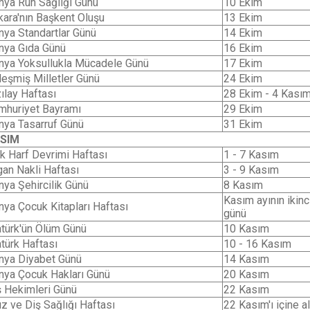
nya Ruh Sağlığı Günü
10 Ekim
kara'nın Başkent Oluşu
13 Ekim
nya Standartlar Günü
14 Ekim
nya Gıda Günü
16 Ekim
nya Yoksullukla Mücadele Günü
17 Ekim
leşmiş Milletler Günü
24 Ekim
ılay Haftası
28 Ekim - 4 Kası
mhuriyet Bayramı
29 Ekim
nya Tasarruf Günü
31 Ekim
SIM
rk Harf Devrimi Haftası
1 - 7 Kasım
gan Nakli Haftası
3 - 9 Kasım
nya Şehircilik Günü
8 Kasım
Kasım ayının ikinc
nya Çocuk Kitapları Haftası
günü
atürk'ün Ölüm Günü
10 Kasım
atürk Haftası
10 - 16 Kasım
nya Diyabet Günü
14 Kasım
nya Çocuk Hakları Günü
20 Kasım
ş Hekimleri Günü
22 Kasım
ız ve Diş Sağlığı Haftası
22 Kasım'ı içine a