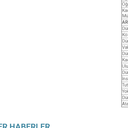
Öğ
Ka
Mü
AR
Dü
Kö
Dü
Vak
Dü
Ka
Ulu
Dü
İns
Tut
Yo
Dü
Ata
ER HABERLER