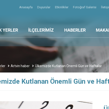
Anasayfa
Duyurular
Etkinlikler
Fotoğraf Galerisi
İleti
K YERLER
İLÇELERİMİZ
HABERLER
MAKA
rler
Artvin haber
Ülkemizde Kutlanan Önemli Gün ve Haftalar
emizde Kutlanan Önemli Gün ve Haft