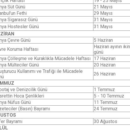
nçlik Haftası
19 - 25 Mayıs
nya Süt Günü
21 Mayıs
anbul'un Fethi
29 Mayıs
nya Sigarasız Günü
31 Mayıs
nya Hostesler Günü
31 Mayıs
ZİRAN
nya Çevre Günü
5 Haziran
Haziran ayının iki
vre Koruma Haftası
günü
nya Çölleşme ve Kuraklıkla Mücadele Haftası
17 Haziran
nya Mülteciler Günü
20 Haziran
uşturucu Kullanımı ve Trafiği ile Mücadele
26 Haziran
nü
EMMUZ
botaj ve Denizcilik Günü
1 Temmuz
srettin Hoca Şenlikleri
5 - 10 Temmuz
nya Nüfus Günü
11 Temmuz
zeteciler (Basın) Bayramı
24 Temmuz
ĞUSTOS
fer Bayramı
30 Ağustos
LÜL