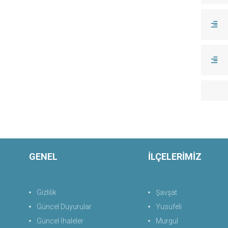
GENEL
İLÇELERİMİZ
Gizlilik
Şavşat
Güncel Duyurular
Yusufeli
Güncel İhaleler
Murgul