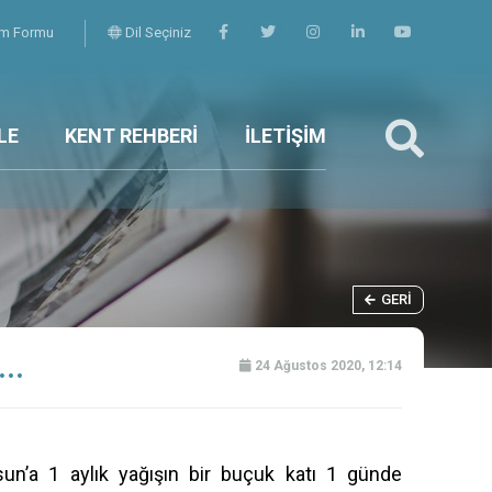
şim Formu
Dil Seçiniz
LE
KENT REHBERİ
İLETİŞİM
GERI
..
24 Ağustos 2020, 12:14
sun’a 1 aylık yağışın bir buçuk katı 1 günde