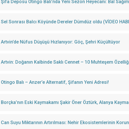
Şifa Deposu Otingo Balı’nda Yeni Sezon Heyecanı: Bal Sağımı 
Sel Sonrası Balcı Köyünde Dereler Dümdüz oldu (VİDEO HAB
Artvin’de Nüfus Düşüşü Hızlanıyor: Göç, Şehri Küçültüyor
Artvin: Doğanın Kalbinde Saklı Cennet – 10 Muhteşem Özelliğ
Otingo Balı – Anzer’e Alternatif, Şifanın Yeni Adresi!
Borçka’nın Eski Kaymakamı Şakir Öner Öztürk, Alanya Kayma
Can Suyu Miktarının Artırılması: Nehir Ekosistemlerinin Korun