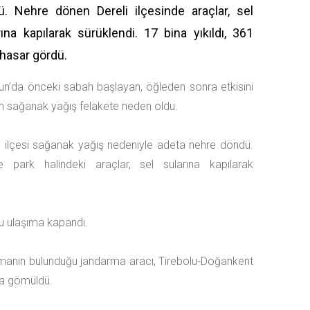
ü. Nehre dönen Dereli ilçesinde araçlar, sel
rına kapılarak sürüklendi. 17 bina yıkıldı, 361
 hasar gördü.
un’da önceki sabah başlayan, öğleden sonra etkisini
an sağanak yağış felakete neden oldu.
i ilçesi sağanak yağış nedeniyle adeta nehre döndü.
de park halindeki araçlar, sel sularına kapılarak
u ulaşıma kapandı.
rmanın bulunduğu jandarma aracı, Tirebolu-Doğankent
ya gömüldü.