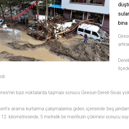
düşt
sula
bina
Gires
artır
Derel
İlçe
di.
resi’nin bazı noktalarda taşması sonucu Giresun-Dereli-Sivas yol
nt’e arama kurtarma çalışmalarına giden, içerisinde beş janda
 12. kilometresinde, 5 metrelik bir menfezin çökmesi sonucu su