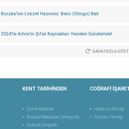
Borçka'nın Lezzet Hazinesi: Balcı (Otingo) Balı
2024'te Artvin'in Şifalı Kaynakları Yeniden Gündemde!
DAHA FAZLA GÖST
KENT TARİHİNDEN
COĞRAFİ İŞARE
Çoruh Kayıkları
Hopa Laz Böreği
Borçka Mektupları (otingo kaplıcası)
Puçuko Yemeği
Kültürel Zenginlik