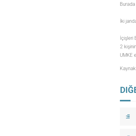
Burada 
İki jan
İçişleri
2 kişin
UMKE eki
Kaynak
DIĞ