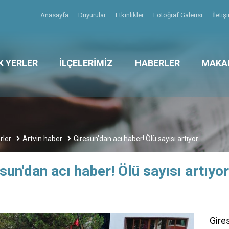
Anasayfa
Duyurular
Etkinlikler
Fotoğraf Galerisi
İleti
K YERLER
İLÇELERİMİZ
HABERLER
MAKA
rler
Artvin haber
Giresun'dan acı haber! Ölü sayısı artıyor...
sun'dan acı haber! Ölü sayısı artıyor.
Gire