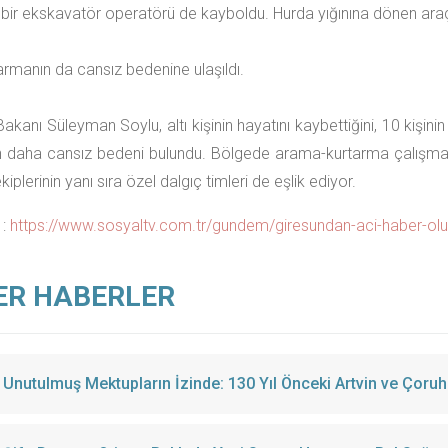
bir ekskavatör operatörü de kayboldu. Hurda yığınına dönen araç 
darmanın da cansız bedenine ulaşıldı.
 Bakanı Süleyman Soylu, altı kişinin hayatını kaybettiğini, 10 kişi
in daha cansız bedeni bulundu. Bölgede arama-kurtarma çalışma
plerinin yanı sıra özel dalgıç timleri de eşlik ediyor.
 :
https://www.sosyaltv.com.tr/gundem/giresundan-aci-haber-olu-
ER HABERLER
Unutulmuş Mektupların İzinde: 130 Yıl Önceki Artvin ve Çoruh