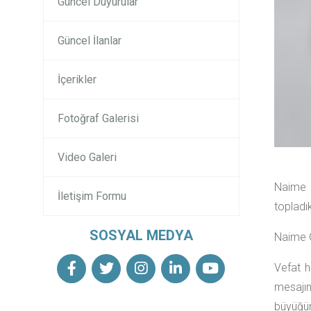
Güncel Duyurular
Güncel İlanlar
İçerikler
Fotoğraf Galerisi
Video Galeri
Naime 
İletişim Formu
topladık
SOSYAL MEDYA
Naime G
Vefat h
mesajın
büyüğü