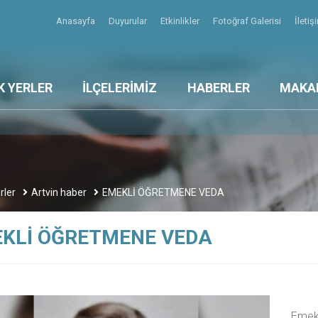
Anasayfa
Duyurular
Etkinlikler
Fotoğraf Galerisi
İleti
K YERLER
İLÇELERİMİZ
HABERLER
MAKA
rler
Artvin haber
EMEKLİ ÖĞRETMENE VEDA
KLİ ÖĞRETMENE VEDA
Emek