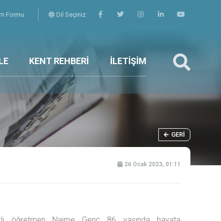
şim Formu
Dil Seçiniz
LE
KENT REHBERİ
İLETİŞİM
GERI
26 Ocak 2023, 01:11
li öğretmen Naime Genç 86 yaşında hayata