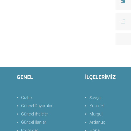
GENEL
İLÇELERİMİZ
Gizlilik
Şavşat
Güncel Duyurular
Yusufeli
Güncel İhaleler
Murgul
Güncel İlanlar
Ardanuç
Etkinlikler
Hopa