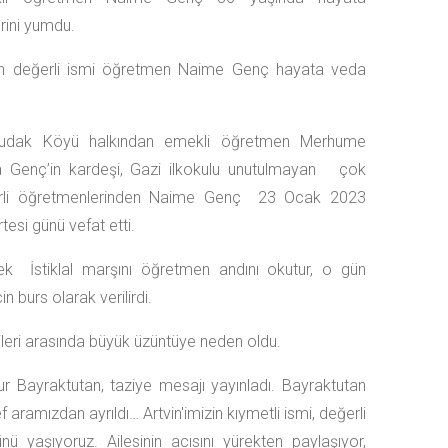
rini yumdu.
in değerli ismi öğretmen Naime Genç hayata veda
budak Köyü halkından emekli öğretmen Merhume
ha Genç’in kardeşi, Gazi ilkokulu unutulmayan çok
rli öğretmenlerinden Naime Genç 23 Ocak 2023
tesi günü vefat etti.
k İstiklal marşını öğretmen andını okutur, o gün
n burs olarak verilirdi.
leri arasında büyük üzüntüye neden oldu.
ğur Bayraktutan, taziye mesajı yayınladı. Bayraktutan
aramızdan ayrıldı… Artvin'imizin kıymetli ismi, değerli
aşıyoruz. Ailesinin acısını yürekten paylaşıyor,