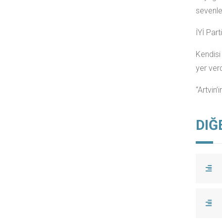
sevenler
İYİ Par
Kendisi
yer verd
“Artvin’
DIĞ