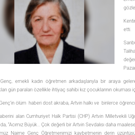
gözle
Kent
etti.
Sarı
Tali
değe
Pazar
Genç, emekli kadın öğretmen arkadaşlarıyla bir araya gelere
ları gün paraları özellikle ihtiyaç sahibi kız çocuklarının okuması içi
enç’in ölüm haberi dost akraba, Artvin halkı ve binlerce öğrenci
aberini alan Cumhuriyet Halk Partisi (CHP) Artvin Milletvekili U
da, “Acımız Büyük… Çok değerli bir Artvin Sevdalısı daha maalesef 
müz Naime Genç Öğretmenimizi kaybetmenin derin üzüntüsünü y