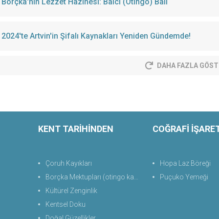
Borçka'nın Lezzet Hazinesi: Balcı (Otingo) Balı
2024'te Artvin'in Şifalı Kaynakları Yeniden Gündemde!
DAHA FAZLA GÖST
KENT TARİHİNDEN
COĞRAFİ İŞARE
Çoruh Kayıkları
Hopa Laz Böreği
Borçka Mektupları (otingo kaplıcası)
Puçuko Yemeği
Kültürel Zenginlik
Kentsel Doku
Doğal Güzellikler