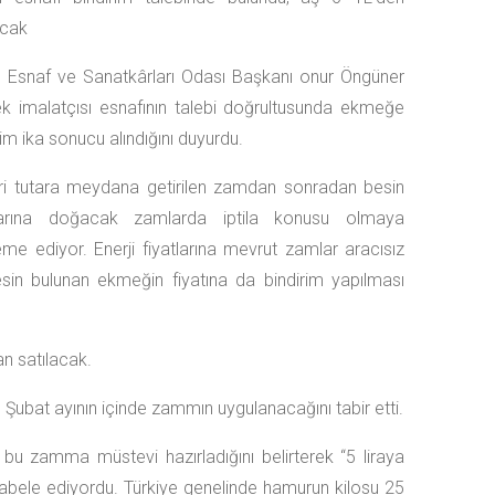
acak
n Esnaf ve Sanatkârları Odası Başkanı onur Öngüner
 imalatçısı esnafının talebi doğrultusunda ekmeğe
rim ika sonucu alındığını duyurdu.
ri tutara meydana getirilen zamdan sonradan besin
tlarına doğacak zamlarda iptila konusu olmaya
me ediyor. Enerji fiyatlarına mevrut zamlar aracısız
sin bulunan ekmeğin fiyatına da bindirim yapılması
an satılacak.
 Şubat ayının içinde zammın uygulanacağını tabir etti.
u zamma müstevi hazırladığını belirterek “5 liraya
kabele ediyordu. Türkiye genelinde hamurun kilosu 25