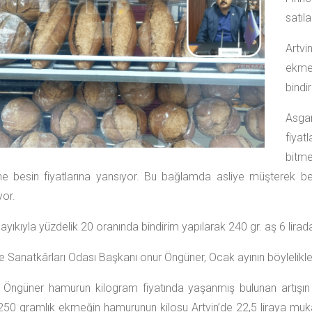
satıl
Artvi
ekmek
bindi
Asga
fiya
bitme
ne besin fiyatlarına yansıyor. Bu bağlamda asliye müşterek be
yor.
ayıkıyla yüzdelik 20 oranında bindirim yapılarak 240 gr. aş 6 lirad
e Sanatkârları Odası Başkanı onur Öngüner, Ocak ayının böylelikle
Öngüner hamurun kilogram fiyatında yaşanmış bulunan artışın b
 250 gramlık ekmeğin hamurunun kilosu Artvin’de 22,5 liraya mu