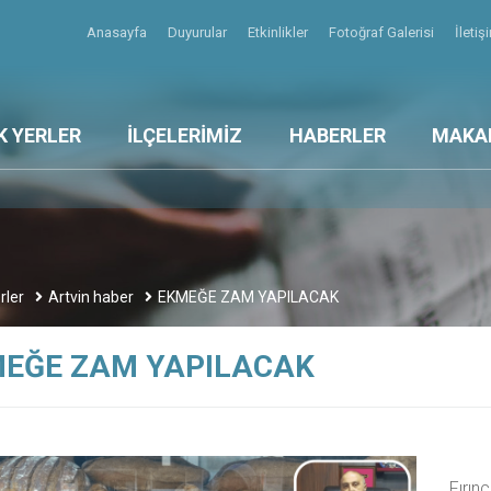
Anasayfa
Duyurular
Etkinlikler
Fotoğraf Galerisi
İleti
K YERLER
İLÇELERİMİZ
HABERLER
MAKA
rler
Artvin haber
EKMEĞE ZAM YAPILACAK
EĞE ZAM YAPILACAK
Fırın