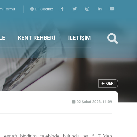
şim Formu
Dil Seçiniz
LE
KENT REHBERİ
İLETİŞİM
GERI
02 Şubat 2023, 11:09
cı esnafı bindirim talebinde bulundu, aş 6 TL’den