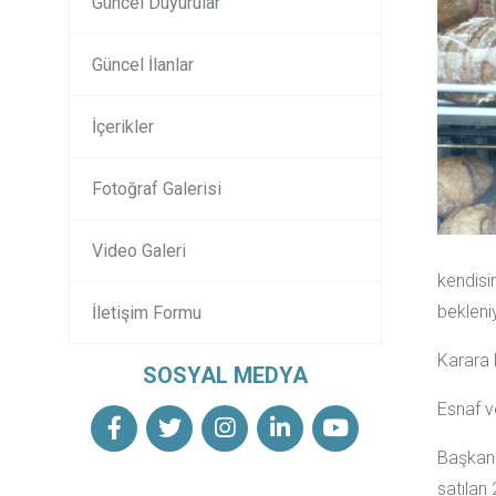
Güncel Duyurular
Güncel İlanlar
İçerikler
Fotoğraf Galerisi
Video Galeri
kendisi
bekleni
İletişim Formu
Karara l
SOSYAL MEDYA
Esnaf v
Başkan 
satılan