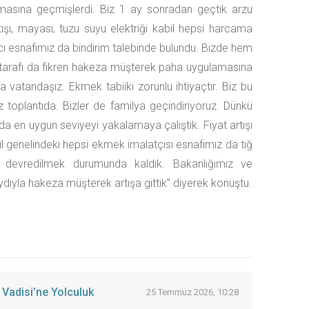
amasına geçmişlerdi. Biz 1 ay sonradan geçtik arzu
artışı, mayası, tuzu suyu elektriği kabil hepsi harcama
ıncı esnafımız da bindirim talebinde bulundu. Bizde hem
 tarafı da fikren hakeza müşterek paha uygulamasına
a vatandaşız. Ekmek tabiiki zorunlu ihtiyaçtır. Biz bu
toplantıda. Bizler de familya geçindiriyoruz. Dünkü
 en uygun seviyeyi yakalamaya çalıştık. Fiyat artışı
il genelindeki hepsi ekmek imalatçısı esnafımız da tığ
devredilmek durumunda kaldık. Bakanlığımız ve
yla hakeza müşterek artışa gittik” diyerek konuştu.
 Vadisi’ne Yolculuk
25 Temmuz 2026, 10:28