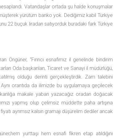
hesaplandı. Vatandaşlar ortada şu halde konuşmalar
 müşterek yürütüm banko yok. Dediğimiz kabil Türkiye
unu 22 buçuk liradan satıyorduk buradaki fark Türkiye
ran Öngüner, “Fırıncı esnafımız il genelinde bindirim
arları Oda başkanları, Ticaret ve Sanayi il müdürlüğü,
atılmış olduğu derinti gerçekleştirdik. Zam talebini
ı. Aynı orantıda da ilimizde bu uygulamaya geçilecek
 Bakanlığa makale yaban yazacağız oradan doğacak
rımızı yapmış olup çelimsiz müddette paha artışına
n fiyatı ayrımsız kalsın gramajı düşürelim dediler ancak
ner,hem yurttaşı hem esnafı fikren etap atıldığını