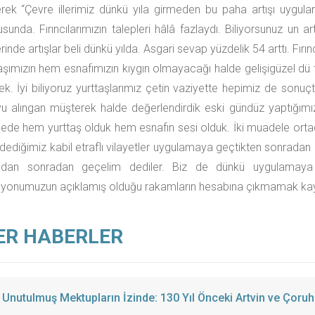
rek “Çevre illerimiz dünkü yıla girmeden bu paha artışı uygul
usunda. Fırıncılarımızın talepleri hâlâ fazlaydı. Biliyorsunuz un 
inde artışlar beli dünkü yılda. Asgari sevap yüzdelik 54 arttı. Fır
şımızın hem esnafımızın kıygın olmayacağı halde gelişigüzel dü
ek. İyi biliyoruz yurttaşlarımız çetin vaziyette hepimiz de sonuçt
 alıngan müşterek halde değerlendirdik eski gündüz yaptığımız 
de hem yurttaş olduk hem esnafın sesi olduk. İki muadele ortada
 dediğimiz kabil etraflı vilayetler uygulamaya geçtikten sonradan 
dan sonradan geçelim dediler. Biz de dünkü uygulamaya 
yonumuzun açıklamış olduğu rakamların hesabına çıkmamak kaydı
ER HABERLER
Unutulmuş Mektupların İzinde: 130 Yıl Önceki Artvin ve Çoruh