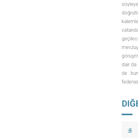
söyleye
doğrult
kalemler
vatanda
geçilec
mevzuyu
görüşme
dair da
de bun
federas
DIĞ