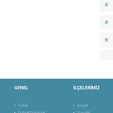
GENEL
İLÇELERİMİZ
Gizlilik
Şavşat
Güncel Duyurular
Yusufeli