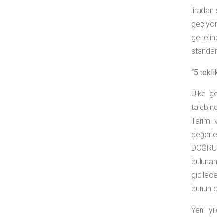
liradan
geçiyor
genelin
standar
“5 tekli
Ülke ge
talebin
Tarım v
değerle
DOĞRU 
bulunan
gidilece
bunun o
Yeni yı