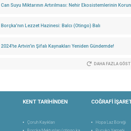
Can Suyu Miktarının Artırılması: Nehir Ekosistemlerinin Korun
Borçka'nın Lezzet Hazinesi: Balcı (Otingo) Balı
2024'te Artvin'in Şifalı Kaynakları Yeniden Gündemde!
DAHA FAZLA GÖST
KENT TARİHİNDEN
COĞRAFİ İŞARE
Çoruh Kayıkları
Hopa Laz Böreği
Borçka Mektupları (otingo kaplıcası)
Puçuko Yemeği