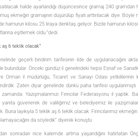
 satılacak halde ayarlandığı düşüncesince gramaj 240 gramdan 
muş ekmeğin gramajının düşürülüp fiyatı arttırılacak diye. Böyle
de hamurun kilosu 25 liraya denktaş geliyor. Bizde hamurun kilos
tlarına eşitlemek oldu.”dedi.
k aş 6 teklik olacak”
nelinde geçerli bindirim tarifesinin ilde de uygulanacağını akta
de bulundular. Önceki gündüz il genelindeki hepsi Esnaf ve Sanatk
e Orman il müdürlüğü, Ticaret ve Sanayi Odası yetkililerinin k
ndirdik. Zaten diyar genelinde dünkü paha tarifesi uygulanmışt
zamanda. Yazışmalarımızı Fırıncılar Federasyonu il yaptık.
 yanıta güvenerek de valiliğimiz ve belediyemiz ile yazışmala
k. Buna layıkıyla 5 teklik aş 6 teklik olacak. Fırıncılarımız ekmeği
lamayacağını da söyledik” diyerek konuştu.
ldan sonradan nice kalemde artma yaşandığını hatırlatan Öngü