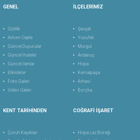
GENEL
İLÇELERİMİZ
Gizlilik
Şavşat
Artvim Cepte
Yusufeli
Güncel Duyurular
Murgul
Güncel İhaleler
Ardanuç
Güncel İlanlar
Hopa
Etkinlikler
Kemalpaşa
Foto Galeri
Arhavi
Video Galeri
Borçka
KENT TARİHİNDEN
COĞRAFİ İŞARET
Çoruh Kayıkları
Hopa Laz Böreği