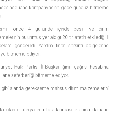
ncesince iane kampanyasına gece gündüz bitmeme
r.
emin önce 4 gününde içinde besin ve dirim
melerinin bulunmuş yer aldığı 20 tır afetin etkilediği il
çelere gönderildi. Yardım tırları sarsıntı bölgelerine
eye bitmeme ediyor.
riyet Halk Partisi İl Başkanlığının çağrısı hesabına
iane seferberliği bitmeme ediyor.
mak gibi alanda gerekseme mahsus dirim malzemelerini
a olan materyallerin hazırlanması etabına da iane