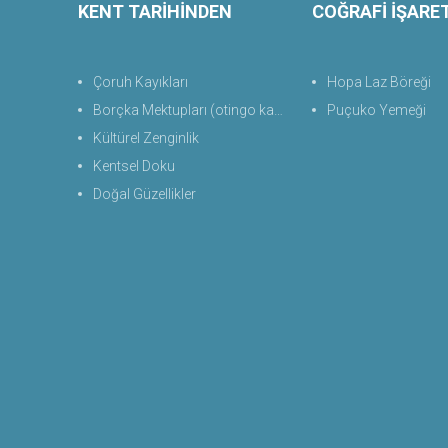
KENT TARİHİNDEN
COĞRAFİ İŞARE
Çoruh Kayıkları
Hopa Laz Böreği
Borçka Mektupları (otingo kaplıcası)
Puçuko Yemeği
Kültürel Zenginlik
Kentsel Doku
Doğal Güzellikler