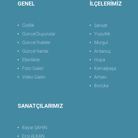
GENEL
İLÇELERİMİZ
Gizlilik
Şavşat
Güncel Duyurular
Yusufeli
Güncel İhaleler
Murgul
Güncel İlanlar
Ardanuç
Etkinlikler
Hopa
Foto Galeri
Kemalpaşa
Video Galeri
Arhavi
Borçka
SANATÇILARIMIZ
Bayar ŞAHİN
Erol ALKAN