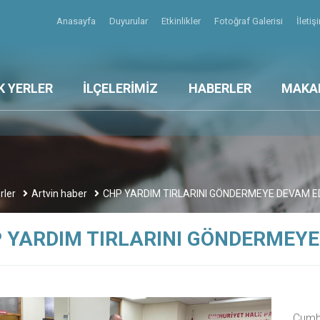
Anasayfa
Duyurular
Etkinlikler
Fotoğraf Galerisi
İleti
K YERLER
İLÇELERİMİZ
HABERLER
MAKA
rler
Artvin haber
CHP YARDIM TIRLARINI GÖNDERMEYE DEVAM E
 YARDIM TIRLARINI GÖNDERMEYE
Cumhu