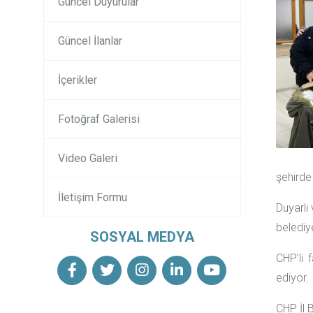
Güncel Duyurular
Güncel İlanlar
İçerikler
Fotoğraf Galerisi
Video Galeri
şehirde
İletişim Formu
Duyarlı
belediye
SOSYAL MEDYA
CHP’li 
ediyor.
CHP İl 