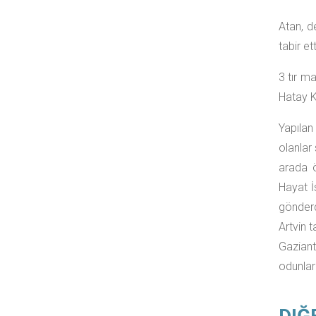
Atan, d
tabir ett
3 tır m
Hatay Kı
Yapılan
olanlar 
arada 
Hayat İ
gönderd
Artvin 
Gaziant
odunlar