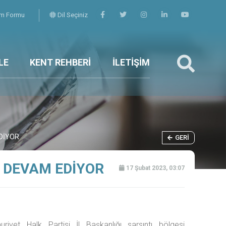
şim Formu
Dil Seçiniz
LE
KENT REHBERİ
İLETİŞİM
DİYOR
GERI
 DEVAM EDİYOR
17 Şubat 2023, 03:07
riyet Halk Partisi İl Başkanlığı sarsıntı bölgesi