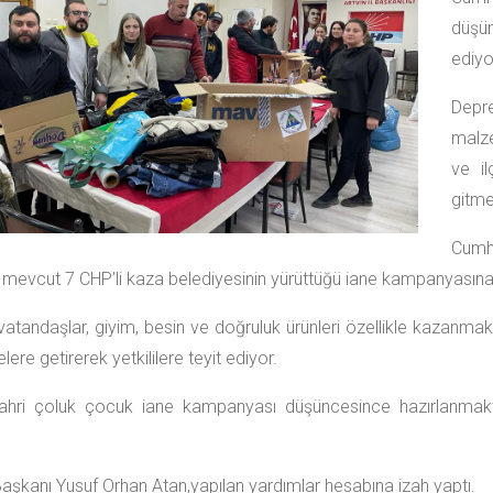
düşü
ediyo
Depr
malze
ve il
gitm
Cumhu
 mevcut 7 CHP’li kaza belediyesinin yürüttüğü iane kampanyasına 
 vatandaşlar, giyim, besin ve doğruluk ürünleri özellikle kazan
lere getirerek yetkililere teyit ediyor.
fahri çoluk çocuk iane kampanyası düşüncesince hazırlanmakt
Başkanı Yusuf Orhan Atan,yapılan yardımlar hesabına izah yaptı.