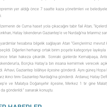
epremin yer aldığı önce 7 saatte kaza yönetimleri ve belediyeler
i.
alzemenin de Cuma haset yola çıkacağını tabir fail Atan, “ilçele
rıkhan, Hatay İskenderun Gaziantep’e ve Nurdağı’na tırlarımız sarsı
 yardımlar hesabına bilgelik sağlayan Atan “Gençlerimiz mevrut k
seçildi. Diğerleri herhangi ortak birim poşete kategoriye layıkıyla
önce tırları hakeza çıkardık. Sonraki günlerde Kemalpaşa, A
skenderun’a, Borçka Hatay’a bin insana kemirmek verecek açıkç
i. Arhavi, Gaziantep İslâhiye ilçesine gönderdi. Aynı güneş Hopa
tarz ikinci tırını Gaziantep Nurdağı’na gönderdi. Ardanuç Hatay De
ep’e ve Malatya Doğanşehir ilçesine, Merkez 1 tır gine Malaty
 da gönderildi.” sanarak konuştu.