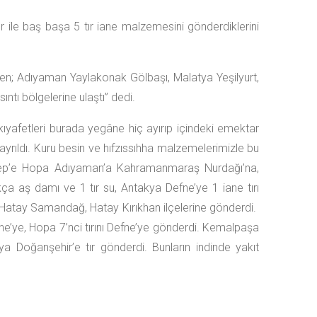
 ile baş başa 5 tır iane malzemesini gönderdiklerini
rden; Adıyaman Yaylakonak Gölbaşı, Malatya Yeşilyurt,
ntı bölgelerine ulaştı” dedi.
ıyafetleri burada yegâne hiç ayırıp içindeki emektar
 ayrıldı. Kuru besin ve hıfzıssıhha malzemelerimizle bu
ntep’e Hopa Adıyaman’a Kahramanmaraş Nurdağı’na,
a aş damı ve 1 tır su, Antakya Defne’ye 1 iane tırı
 Hatay Samandağ, Hatay Kırıkhan ilçelerine gönderdi.
fne’ye, Hopa 7’nci tırını Defne’ye gönderdi. Kemalpaşa
a Doğanşehir’e tır gönderdi. Bunların indinde yakıt