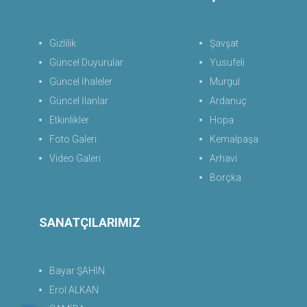
Gizlilik
Şavşat
Güncel Duyurular
Yusufeli
Güncel İhaleler
Murgul
Güncel İlanlar
Ardanuç
Etkinlikler
Hopa
Foto Galeri
Kemalpaşa
Video Galeri
Arhavi
Borçka
SANATÇILARIMIZ
Bayar ŞAHİN
Erol ALKAN