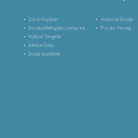
Çoruh Kayıkları
Hopa Laz Böreği
Borçka Mektupları (otingo kaplıcası)
Puçuko Yemeği
Kültürel Zenginlik
Kentsel Doku
Doğal Güzellikler