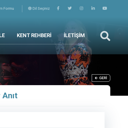
şim Formu
Dil Seçiniz
LE
KENT REHBERİ
İLETİŞİM
GERI
r Anıt