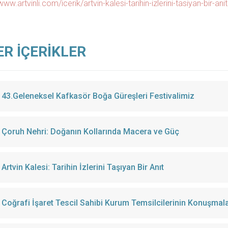
www.artvinli.com/icerik/artvin-kalesi-tarihin-izlerini-tasiyan-bir-ani
ER İÇERİKLER
43.Geleneksel Kafkasör Boğa Güreşleri Festivalimiz
Çoruh Nehri: Doğanın Kollarında Macera ve Güç
Artvin Kalesi: Tarihin İzlerini Taşıyan Bir Anıt
Coğrafi İşaret Tescil Sahibi Kurum Temsilcilerinin Konuşmala